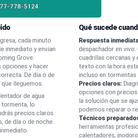
877-778-5124
pido
Qué sucede cuand
egresa, cada minuto
Respuesta inmediata
e inmediato y envían
despachador en vivo.
ooming Grove.
cuadrillas cercanas y
s opciones y hacer
texto con la hora est
correcta. De día o de
incluso en tormentas
e que lleguemos.
Precios claros:
Diagn
opciones con precios 
alentador de agua
la solución que se aju
 tormenta, lo
podemos reparar o ree
drás precios claros
Técnicos preparado
, de día o de noche.
herramientas profesi
inmediato.
calentadores, inodoro