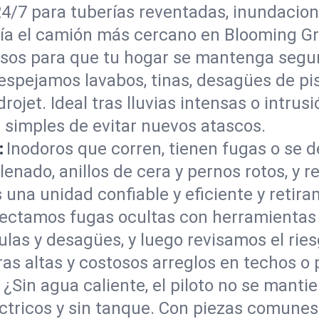
/7 para tuberías reventadas, inundaciones
ía el camión más cercano en Blooming Gr
asos para que tu hogar se mantenga segur
espejamos lavabos, tinas, desagües de pis
rojet. Ideal tras lluvias intensas o intrusi
 simples de evitar nuevos atascos.
:
Inodoros que corren, tienen fugas o se d
enado, anillos de cera y pernos rotos, y 
na unidad confiable y eficiente y retiram
ectamos fugas ocultas con herramientas 
ulas y desagües, y luego revisamos el rie
as altas y costosos arreglos en techos o
:
¿Sin agua caliente, el piloto no se mant
éctricos y sin tanque. Con piezas comune