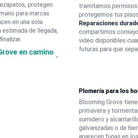
rezapatos, protegen
tramitamos permisos 
 a mano para marcas
protegemos tus pisos
acen en una sola
Reparaciones durad
a estimada de llegada,
compartimos consejos
inalizar.
video disponibles cu
futuras para que sepas
Grove en camino
Plomería para los h
Blooming Grove tiene 
primavera y tormenta
sumidero y alcantarill
galvanizadas o de hie
aparecen fugas en lo