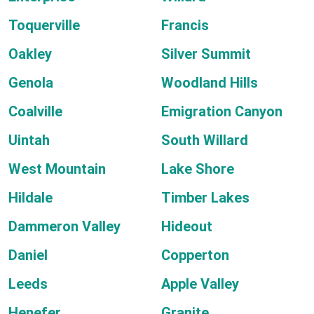
Toquerville
Francis
Oakley
Silver Summit
Genola
Woodland Hills
Coalville
Emigration Canyon
Uintah
South Willard
West Mountain
Lake Shore
Hildale
Timber Lakes
Dammeron Valley
Hideout
Daniel
Copperton
Leeds
Apple Valley
Henefer
Granite