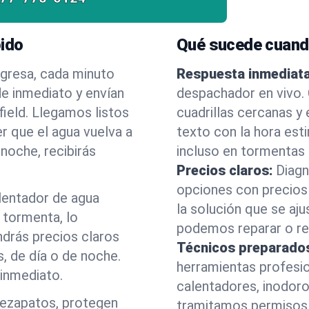
pido
Qué sucede cuand
egresa, cada minuto
Respuesta inmediata
e inmediato y envían
despachador en vivo.
field. Llegamos listos
cuadrillas cercanas y
er que el agua vuelva a
texto con la hora est
noche, recibirás
incluso en tormentas
Precios claros:
Diagn
opciones con precios 
alentador de agua
la solución que se aju
 tormenta, lo
podemos reparar o ree
drás precios claros
Técnicos preparado
, de día o de noche.
herramientas profesi
inmediato.
calentadores, inodoro
rezapatos, protegen
tramitamos permisos 