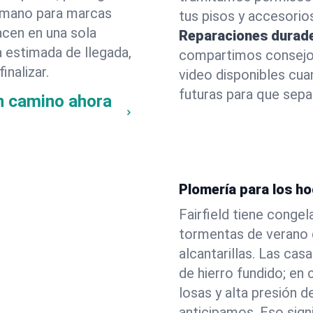
 a mano para marcas
tus pisos y accesorio
acen en una sola
Reparaciones durad
a estimada de llegada,
compartimos consejos
inalizar.
video disponibles cu
futuras para que sepas
en camino ahora
Plomería para los ho
Fairfield tiene congel
tormentas de verano 
alcantarillas. Las cas
de hierro fundido; en
losas y alta presión
anticipamos. Eso sign