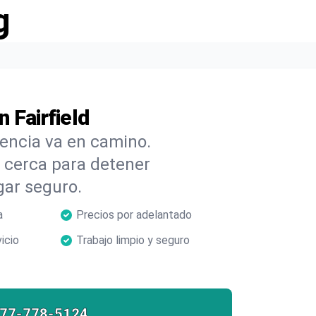
g
 Fairfield
cencia va en camino.
cerca para detener
gar seguro.
a
Precios por adelantado
icio
Trabajo limpio y seguro
877-778-5124