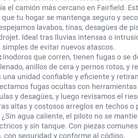
a el camión más cercano en Fairfield. Est
a que tu hogar se mantenga seguro y seco
espejamos lavabos, tinas, desagües de pis
rojet. Ideal tras lluvias intensas o intrusi
 simples de evitar nuevos atascos.
:
Inodoros que corren, tienen fugas o se d
enado, anillos de cera y pernos rotos, y 
na unidad confiable y eficiente y retiram
ectamos fugas ocultas con herramientas 
ulas y desagües, y luego revisamos el rie
as altas y costosos arreglos en techos o
:
¿Sin agua caliente, el piloto no se mant
éctricos y sin tanque. Con piezas comune
a, con seguridad y conforme al código.