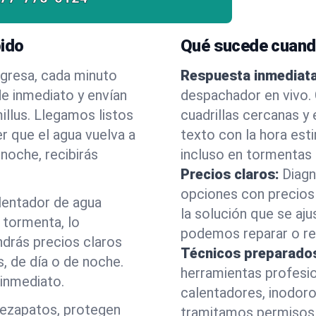
pido
Qué sucede cuand
egresa, cada minuto
Respuesta inmediata
e inmediato y envían
despachador en vivo.
illus. Llegamos listos
cuadrillas cercanas y
er que el agua vuelva a
texto con la hora est
noche, recibirás
incluso en tormentas
Precios claros:
Diagn
opciones con precios 
alentador de agua
la solución que se aju
 tormenta, lo
podemos reparar o ree
drás precios claros
Técnicos preparado
, de día o de noche.
herramientas profesi
inmediato.
calentadores, inodoro
rezapatos, protegen
tramitamos permisos 