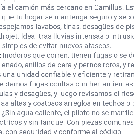
a el camión más cercano en Camillus. Es
a que tu hogar se mantenga seguro y seco
espejamos lavabos, tinas, desagües de pis
rojet. Ideal tras lluvias intensas o intrusi
 simples de evitar nuevos atascos.
:
Inodoros que corren, tienen fugas o se d
enado, anillos de cera y pernos rotos, y 
na unidad confiable y eficiente y retiram
ectamos fugas ocultas con herramientas 
ulas y desagües, y luego revisamos el rie
as altas y costosos arreglos en techos o
:
¿Sin agua caliente, el piloto no se mant
éctricos y sin tanque. Con piezas comune
a, con seguridad y conforme al código.