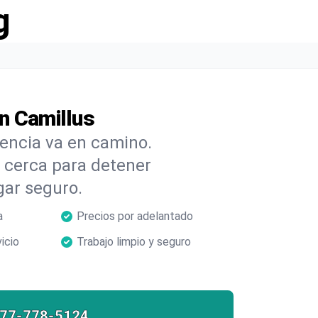
g
n Camillus
cencia va en camino.
cerca para detener
gar seguro.
a
Precios por adelantado
icio
Trabajo limpio y seguro
877-778-5124