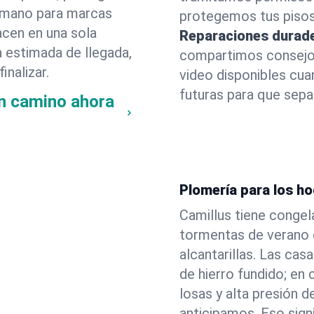
 a mano para marcas
protegemos tus pisos
acen en una sola
Reparaciones durad
a estimada de llegada,
compartimos consejos
inalizar.
video disponibles cu
futuras para que sepas
en camino ahora
Plomería para los h
Camillus tiene congel
tormentas de verano 
alcantarillas. Las cas
de hierro fundido; en
losas y alta presión
anticipamos. Eso sign