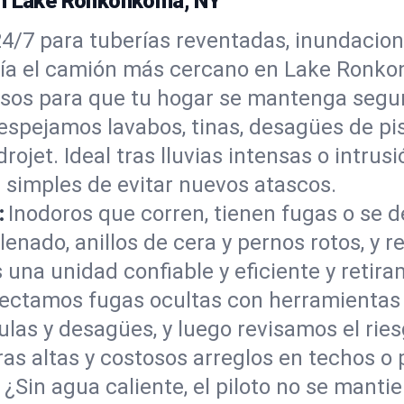
en Lake Ronkonkoma, NY
/7 para tuberías reventadas, inundaciones
vía el camión más cercano en Lake Ronko
asos para que tu hogar se mantenga segur
espejamos lavabos, tinas, desagües de pis
rojet. Ideal tras lluvias intensas o intrusi
 simples de evitar nuevos atascos.
:
Inodoros que corren, tienen fugas o se d
enado, anillos de cera y pernos rotos, y 
na unidad confiable y eficiente y retiram
ectamos fugas ocultas con herramientas 
ulas y desagües, y luego revisamos el rie
as altas y costosos arreglos en techos o
:
¿Sin agua caliente, el piloto no se mant