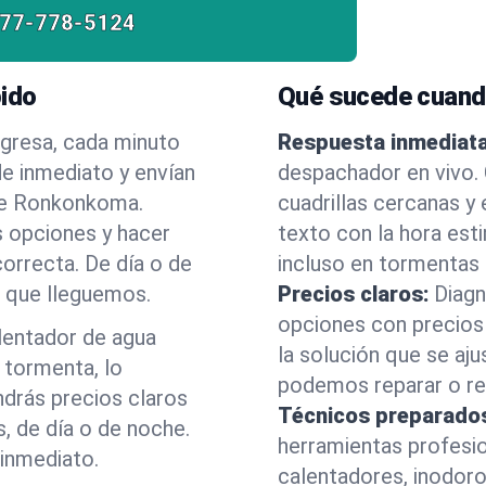
877-778-5124
pido
Qué sucede cuand
egresa, cada minuto
Respuesta inmediata
e inmediato y envían
despachador en vivo.
ake Ronkonkoma.
cuadrillas cercanas y
s opciones y hacer
texto con la hora est
correcta. De día o de
incluso en tormentas
e que lleguemos.
Precios claros:
Diagn
opciones con precios 
alentador de agua
la solución que se aju
 tormenta, lo
podemos reparar o ree
drás precios claros
Técnicos preparado
, de día o de noche.
herramientas profesi
inmediato.
calentadores, inodoro