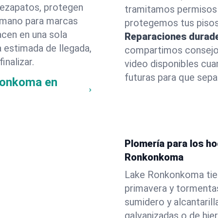
rezapatos, protegen
tramitamos permisos 
 a mano para marcas
protegemos tus pisos
acen en una sola
Reparaciones durad
a estimada de llegada,
compartimos consejos
inalizar.
video disponibles cu
futuras para que sepas
konkoma en
Plomería para los h
Ronkonkoma
Lake Ronkonkoma tien
primavera y tormenta
sumidero y alcantarill
galvanizadas o de hie