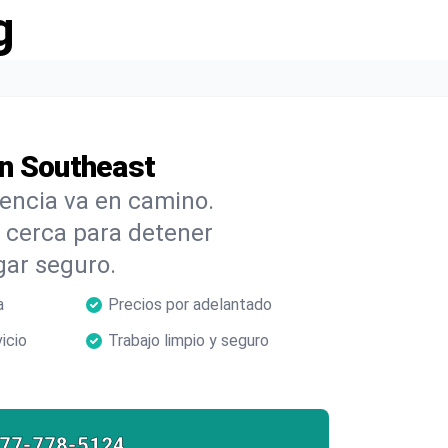
g
en Southeast
cencia va en camino.
cerca para detener
gar seguro.
a
Precios por adelantado
icio
Trabajo limpio y seguro
877-778-5124