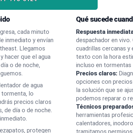
pido
Qué sucede cuand
egresa, cada minuto
Respuesta inmediata
e inmediato y envían
despachador en vivo.
utheast. Llegamos
cuadrillas cercanas y
 y hacer que el agua
texto con la hora est
 día o de noche,
incluso en tormentas
leguemos.
Precios claros:
Diagn
opciones con precios 
alentador de agua
la solución que se aju
 tormenta, lo
podemos reparar o ree
drás precios claros
Técnicos preparado
, de día o de noche.
herramientas profesi
inmediato.
calentadores, inodoro
rezapatos, protegen
tramitamos permisos 