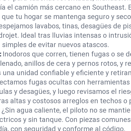
ía el camión más cercano en Southeast. E
a que tu hogar se mantenga seguro y seco
espejamos lavabos, tinas, desagües de pis
rojet. Ideal tras lluvias intensas o intrusi
 simples de evitar nuevos atascos.
:
Inodoros que corren, tienen fugas o se d
enado, anillos de cera y pernos rotos, y 
na unidad confiable y eficiente y retiram
ectamos fugas ocultas con herramientas 
ulas y desagües, y luego revisamos el rie
as altas y costosos arreglos en techos o
:
¿Sin agua caliente, el piloto no se mant
éctricos y sin tanque. Con piezas comune
ía, con seguridad y conforme al código.