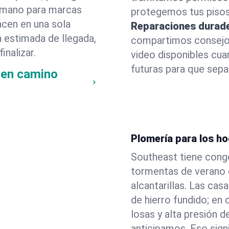
 a mano para marcas
protegemos tus pisos
acen en una sola
Reparaciones durad
a estimada de llegada,
compartimos consejos
inalizar.
video disponibles cu
futuras para que sepas
 en camino
Plomería para los h
Southeast tiene conge
tormentas de verano 
alcantarillas. Las cas
de hierro fundido; en
losas y alta presión
anticipamos. Eso sign